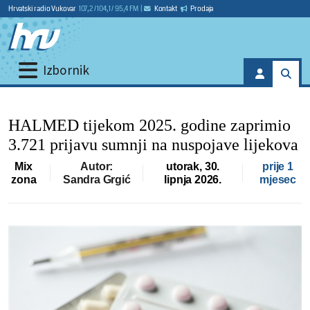
Hrvatski radio Vukovar
107,2 / 104,1 / 95,4 FM
|
Kontakt
Prodaja
Izbornik
HALMED tijekom 2025. godine zaprimio
3.721 prijavu sumnji na nuspojave lijekova
Mix
Autor:
utorak, 30.
prije 1
zona
Sandra Grgić
lipnja 2026.
mjesec