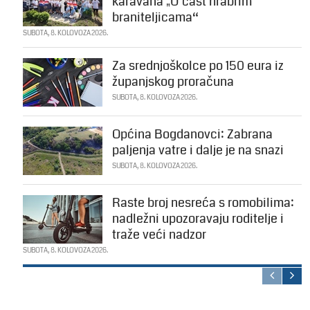
karavana „U čast hrabrim
braniteljicama“
SUBOTA, 8. KOLOVOZA 2026.
Za srednjoškolce po 150 eura iz
županjskog proračuna
SUBOTA, 8. KOLOVOZA 2026.
Općina Bogdanovci: Zabrana
paljenja vatre i dalje je na snazi
SUBOTA, 8. KOLOVOZA 2026.
Raste broj nesreća s romobilima:
nadležni upozoravaju roditelje i
traže veći nadzor
SUBOTA, 8. KOLOVOZA 2026.