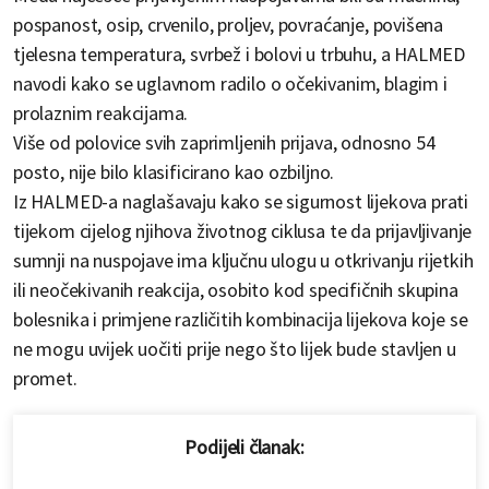
pospanost, osip, crvenilo, proljev, povraćanje, povišena
tjelesna temperatura, svrbež i bolovi u trbuhu, a HALMED
navodi kako se uglavnom radilo o očekivanim, blagim i
prolaznim reakcijama.
Više od polovice svih zaprimljenih prijava, odnosno 54
posto, nije bilo klasificirano kao ozbiljno.
Iz HALMED-a naglašavaju kako se sigurnost lijekova prati
tijekom cijelog njihova životnog ciklusa te da prijavljivanje
sumnji na nuspojave ima ključnu ulogu u otkrivanju rijetkih
ili neočekivanih reakcija, osobito kod specifičnih skupina
bolesnika i primjene različitih kombinacija lijekova koje se
ne mogu uvijek uočiti prije nego što lijek bude stavljen u
promet.
Podijeli članak: