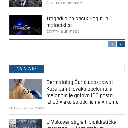
ČETVRTAK, 6. KOLOVOZA 2026.
Tragedija na cesti: Poginuo
motociklist
ČETVRTAK, 18. LIPNJA 2026.
NAJNOVIJE
Dermatolog Ćurić upozorava:
Koža pamti svaku opeklinu, a
melanom je gotovo 100 posto
izlječiv ako se otkrije na vrijeme
SUBOTA, 8. KOLOVOZA 2026.
U Vukovar stigla 1. biciklistička