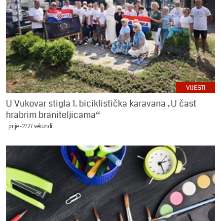
VIJESTI
U Vukovar stigla 1. biciklistička karavana „U čast
hrabrim braniteljicama“
prije -2727 sekundi