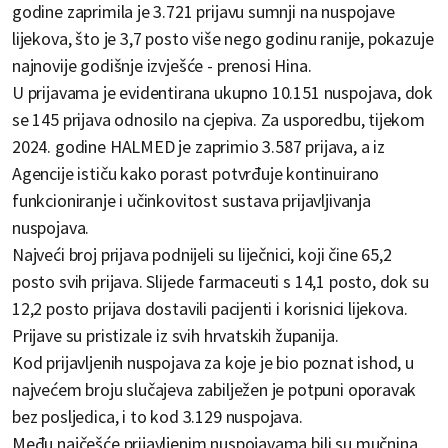
godine zaprimila je 3.721 prijavu sumnji na nuspojave
lijekova, što je 3,7 posto više nego godinu ranije, pokazuje
najnovije godišnje izvješće - prenosi Hina.
U prijavama je evidentirana ukupno 10.151 nuspojava, dok
se 145 prijava odnosilo na cjepiva. Za usporedbu, tijekom
2024. godine HALMED je zaprimio 3.587 prijava, a iz
Agencije ističu kako porast potvrđuje kontinuirano
funkcioniranje i učinkovitost sustava prijavljivanja
nuspojava.
Najveći broj prijava podnijeli su liječnici, koji čine 65,2
posto svih prijava. Slijede farmaceuti s 14,1 posto, dok su
12,2 posto prijava dostavili pacijenti i korisnici lijekova.
Prijave su pristizale iz svih hrvatskih županija.
Kod prijavljenih nuspojava za koje je bio poznat ishod, u
najvećem broju slučajeva zabilježen je potpuni oporavak
bez posljedica, i to kod 3.129 nuspojava.
Među najčešće prijavljenim nuspojavama bili su mučnina,