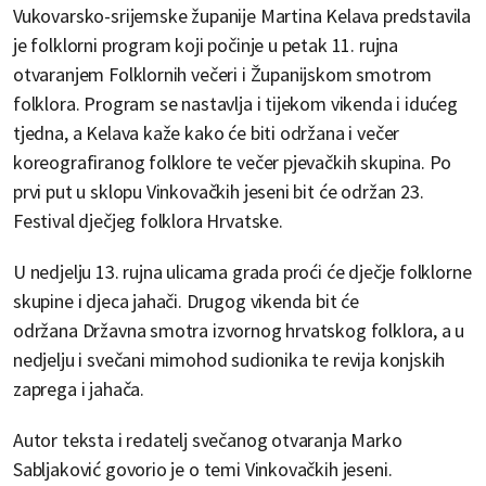
Vukovarsko-srijemske županije Martina Kelava predstavila
je folklorni program koji počinje u petak 11. rujna
otvaranjem Folklornih večeri i Županijskom smotrom
folklora. Program se nastavlja i tijekom vikenda i idućeg
tjedna, a Kelava kaže kako će biti održana i večer
koreografiranog folklore te večer pjevačkih skupina. Po
prvi put u sklopu Vinkovačkih jeseni bit će održan 23.
Festival dječjeg folklora Hrvatske.
U nedjelju 13. rujna ulicama grada proći će dječje folklorne
skupine i djeca jahači. Drugog vikenda bit će
održana Državna smotra izvornog hrvatskog folklora, a u
nedjelju i svečani mimohod sudionika te revija konjskih
zaprega i jahača.
Autor teksta i redatelj svečanog otvaranja Marko
Sabljaković govorio je o temi Vinkovačkih jeseni.