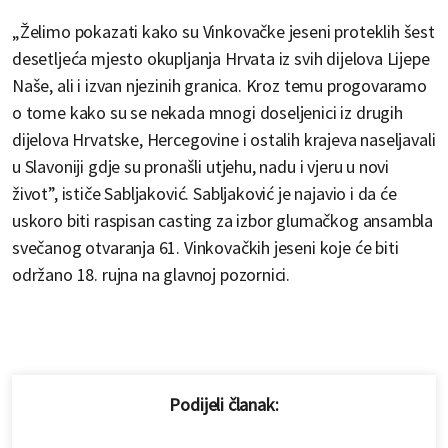
„Želimo pokazati kako su Vinkovačke jeseni proteklih šest
desetljeća mjesto okupljanja Hrvata iz svih dijelova Lijepe
Naše, ali i izvan njezinih granica. Kroz temu progovaramo
o tome kako su se nekada mnogi doseljenici iz drugih
dijelova Hrvatske, Hercegovine i ostalih krajeva naseljavali
u Slavoniji gdje su pronašli utjehu, nadu i vjeru u novi
život”, ističe Sabljaković. Sabljaković je najavio i da će
uskoro biti raspisan casting za izbor glumačkog ansambla
svečanog otvaranja 61. Vinkovačkih jeseni koje će biti
održano 18. rujna na glavnoj pozornici.
Podijeli članak: