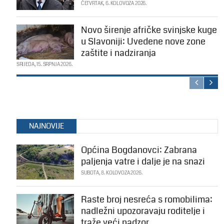
ČETVRTAK, 6. KOLOVOZA 2026.
Novo širenje afričke svinjske kuge
u Slavoniji: Uvedene nove zone
zaštite i nadziranja
SRIJEDA, 15. SRPNJA 2026.
NAJNOVIJE
Općina Bogdanovci: Zabrana
paljenja vatre i dalje je na snazi
SUBOTA, 8. KOLOVOZA 2026.
Raste broj nesreća s romobilima:
nadležni upozoravaju roditelje i
traže veći nadzor