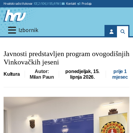
Hrvatski radio Vukovar
107,2 / 104,1 / 95,4 FM
|
Kontakt
Prodaja
Izbornik
Javnosti predstavljen program ovogodišnjih
Vinkovačkih jeseni
Autor:
ponedjeljak, 15.
prije 1
Kultura
Milan Paun
lipnja 2026.
mjesec