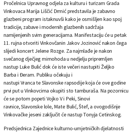
Pročelnica Upravnog odjela za kulturu i turizam Grada
Vinkovaca Marija Liščić Drmić predstavila je zabavno
glazbeni program istaknuvši kako je osmišljen kao spoj
tradicije, zabave i modernih glazbenih sadržaja
namijenjenih svim generacijama. Manifestaciju će u petak
11. rujna otvoriti Vinkovčanin Jakov Jozinović nakon čega
slijedi koncert Jelene Rozge. Za najmlađe je nakon
svečanog dječjeg mimohoda u nedjelju pripremljen
nastup Luke Bulić dok će iste večeri nastupiti Željko
Barba i Đeram. Publiku očekuju i
nastupi Vranca te Slavonske rapsodije koja će ove godine
prvi put u Vinkovcima okupiti sto tamburaša. Na pozornicu
će se potom popeti Vojko V i Peki, Sinovi
ravnice, Slavonske lole, Mate Bulić, Štef, a ovogodišnje
Vinkovačke jeseni zaključit će nastup Tonyja Cetinskog.
Predsjednica Zajednice kulturno-umjetničkih djelatnosti