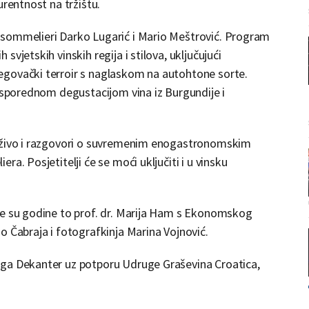
urentnost na tržištu.
 sommelieri Darko Lugarić i Mario Meštrović. Program
vjetskih vinskih regija i stilova, uključujući
egovački terroir s naglaskom na autohtone sorte.
 usporednom degustacijom vina iz Burgundije i
 uživo i razgovori o suvremenim enogastronomskim
a. Posjetitelji će se moći uključiti i u vinsku
ve su godine to prof. dr. Marija Ham s Ekonomskog
o Čabraja i fotografkinja Marina Vojnović.
uga Dekanter uz potporu Udruge Graševina Croatica,