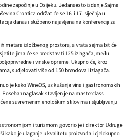
odine započinje u Osijeku. Jedanaesto izdanje Sajma
ševina Croatica održat će se 16. i 17. siječnja u
cija danas i službeno najavljena na konferenciji za
rnih metara izložbenog prostora, a vrata sajma bit će
jetiteljima će se predstaviti 125 izlagača, među
e poljoprivredne i vinske opreme. Ukupno će, kroz
ama, sudjelovati više od 150 brendova i izlagača.
nuo je kako WineOS, uz kušanja vina i gastronomskih
. Poseban naglasak stavljen je na masterclass
ćene suvremenim enološkim stilovima i sljubljivanju
gastronomijom i turizmom govorio je i direktor Udruge
i kako je ulaganje u kvalitetu proizvoda i cjelokupno