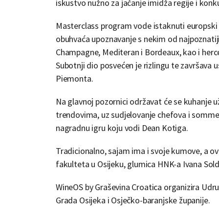
iskustvo nužno za jačanje imidža regije i konk
Masterclass program vode istaknuti europski
obuhvaća upoznavanje s nekim od najpoznatijih s
Champagne, Mediteran i Bordeaux, kao i herc
Subotnji dio posvećen je rizlingu te završava
Piemonta.
Na glavnoj pozornici održavat će se kuhanje
trendovima, uz sudjelovanje chefova i sommelier
nagradnu igru koju vodi Dean Kotiga.
Tradicionalno, sajam ima i svoje kumove, a o
fakulteta u Osijeku, glumica HNK-a Ivana Sold
WineOS by Graševina Croatica organizira Udr
Grada Osijeka i Osječko-baranjske županije.