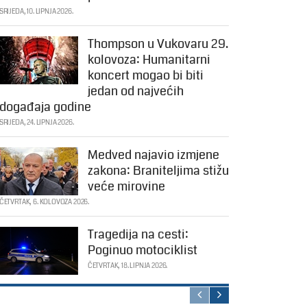
SRIJEDA, 10. LIPNJA 2026.
Thompson u Vukovaru 29.
kolovoza: Humanitarni
koncert mogao bi biti
jedan od najvećih
događaja godine
SRIJEDA, 24. LIPNJA 2026.
Medved najavio izmjene
zakona: Braniteljima stižu
veće mirovine
ČETVRTAK, 6. KOLOVOZA 2026.
Tragedija na cesti:
Poginuo motociklist
ČETVRTAK, 18. LIPNJA 2026.