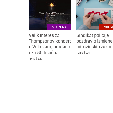
MIX ZONA
VIJEST
Velik interes za
Sindikat policije
Thompsonov koncert
pozdravio izmjene
u Vukovaru, prodano
mirovinskih zako
oko 80 tisuća...
prije 8 sati
prije 6 sati