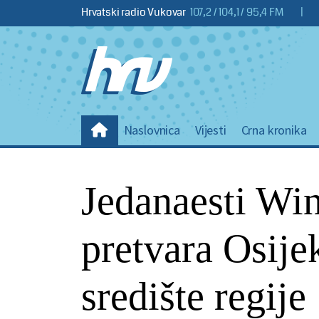
Hrvatski radio Vukovar
107,2 / 104,1 / 95,4 FM
|
Naslovnica
Vijesti
Crna kronika
Jedanaesti W
pretvara Osije
središte regije