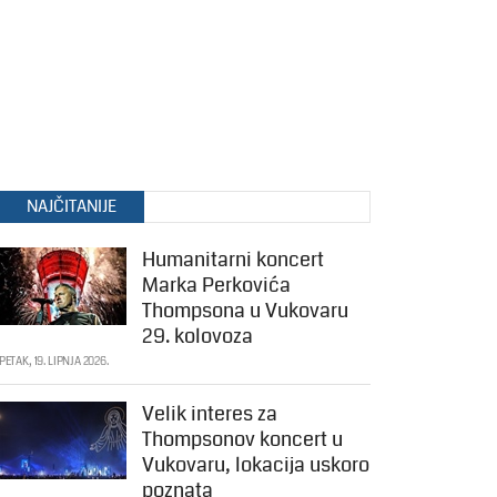
NAJČITANIJE
Humanitarni koncert
Marka Perkovića
Thompsona u Vukovaru
29. kolovoza
PETAK, 19. LIPNJA 2026.
Velik interes za
Thompsonov koncert u
Vukovaru, lokacija uskoro
poznata