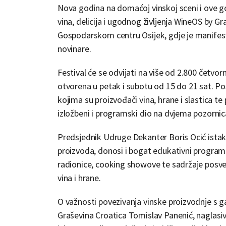
Nova godina na domaćoj vinskoj sceni i ove g
vina, delicija i ugodnog življenja WineOS by Gra
Gospodarskom centru Osijek, gdje je manifesta
novinare.
Festival će se odvijati na više od 2.800 četvo
otvorena u petak i subotu od 15 do 21 sat. Pos
kojima su proizvođači vina, hrane i slastica t
izložbeni i programski dio na dvjema pozornic
Predsjednik Udruge Dekanter Boris Ocić istak
proizvoda, donosi i bogat edukativni program
radionice, cooking showove te sadržaje posve
vina i hrane.
O važnosti povezivanja vinske proizvodnje s 
Graševina Croatica Tomislav Panenić, naglasivš