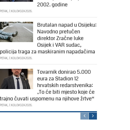
2002. godine
PETAK, 7. KOLOVOZA 2026.
Brutalan napad u Osijeku:
Navodno pretučen
direktor Zračne luke
Osijek i VAR sudac,
policija traga za maskiranim napadačima
PETAK, 7. KOLOVOZA 2026.
Tovarnik donirao 5.000
eura za Stadion 12
hrvatskih redarstvenika:
„To će biti mjesto koje će
trajno čuvati uspomenu na njihove žrtve“
PETAK, 7. KOLOVOZA 2026.