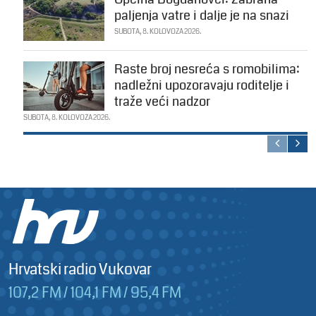
paljenja vatre i dalje je na snazi
SUBOTA, 8. KOLOVOZA 2026.
Raste broj nesreća s romobilima:
nadležni upozoravaju roditelje i
traže veći nadzor
SUBOTA, 8. KOLOVOZA 2026.
Hrvatski radio Vukovar
107,2 FM / 104,1 FM / 95,4 FM