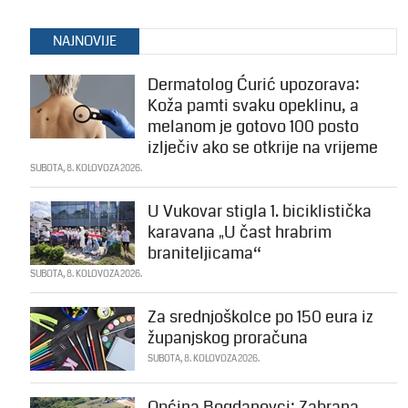
NAJNOVIJE
Dermatolog Ćurić upozorava:
Koža pamti svaku opeklinu, a
melanom je gotovo 100 posto
izlječiv ako se otkrije na vrijeme
SUBOTA, 8. KOLOVOZA 2026.
U Vukovar stigla 1. biciklistička
karavana „U čast hrabrim
braniteljicama“
SUBOTA, 8. KOLOVOZA 2026.
Za srednjoškolce po 150 eura iz
županjskog proračuna
SUBOTA, 8. KOLOVOZA 2026.
Općina Bogdanovci: Zabrana