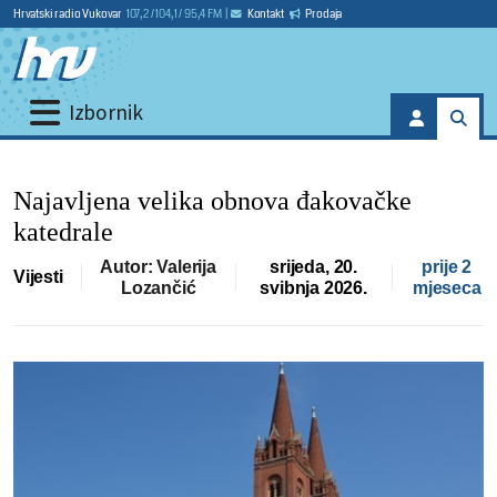
Hrvatski radio Vukovar
107,2 / 104,1 / 95,4 FM
|
Kontakt
Prodaja
Izbornik
Najavljena velika obnova đakovačke
katedrale
Autor: Valerija
srijeda, 20.
prije 2
Vijesti
Lozančić
svibnja 2026.
mjeseca