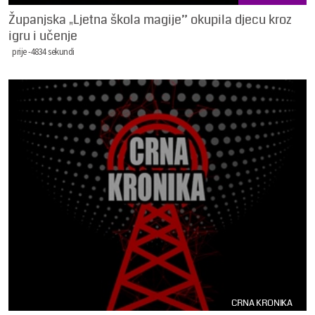
Županjska „Ljetna škola magije” okupila djecu kroz
igru i učenje
prije -4834 sekundi
CRNA KRONIKA