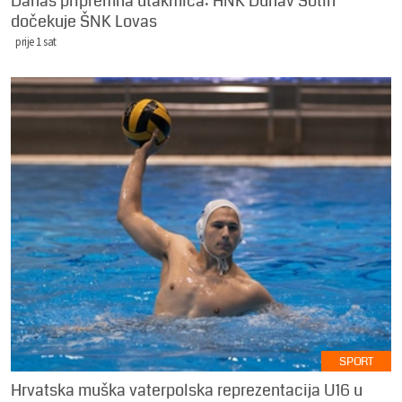
Danas pripremna utakmica: HNK Dunav Sotin
dočekuje ŠNK Lovas
prije 1 sat
SPORT
Hrvatska muška vaterpolska reprezentacija U16 u