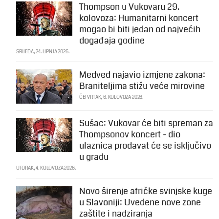
Thompson u Vukovaru 29.
kolovoza: Humanitarni koncert
mogao bi biti jedan od najvećih
događaja godine
SRIJEDA, 24. LIPNJA 2026.
Medved najavio izmjene zakona:
Braniteljima stižu veće mirovine
ČETVRTAK, 6. KOLOVOZA 2026.
Sušac: Vukovar će biti spreman za
Thompsonov koncert - dio
ulaznica prodavat će se isključivo
u gradu
UTORAK, 4. KOLOVOZA 2026.
Novo širenje afričke svinjske kuge
u Slavoniji: Uvedene nove zone
zaštite i nadziranja