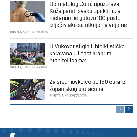
Dermatolog Ćurić upozorava:
Koža pamti svaku opeklinu, a
melanom je gotovo 100 posto
izlječiv ako se otkrije na vrijeme
SUBOTA, 8. KOLOVOZA 2026.
U Vukovar stigla 1. biciklistička
karavana „U čast hrabrim
braniteljicama“
SUBOTA, 8. KOLOVOZA 2026.
Za srednjoškolce po 150 eura iz
županjskog proračuna
SUBOTA, 8. KOLOVOZA 2026.