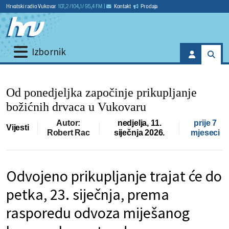
Hrvatski radio Vukovar
107,2 / 104,1 / 95,4 FM
|
Kontakt
Prodaja
Izbornik
Od ponedjeljka započinje prikupljanje
božićnih drvaca u Vukovaru
Autor:
nedjelja, 11.
prije 7
Vijesti
Robert Rac
siječnja 2026.
mjeseci
Odvojeno prikupljanje trajat će do
petka, 23. siječnja, prema
rasporedu odvoza miješanog