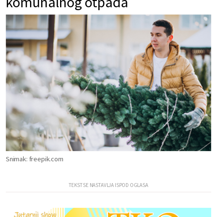
komunalnog otpada
Snimak: freepik.com