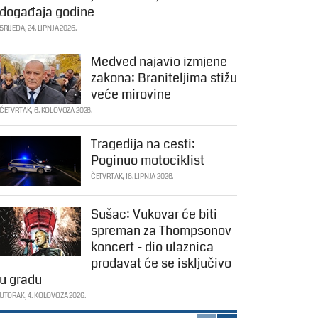
događaja godine
SRIJEDA, 24. LIPNJA 2026.
Medved najavio izmjene
zakona: Braniteljima stižu
veće mirovine
ČETVRTAK, 6. KOLOVOZA 2026.
Tragedija na cesti:
Poginuo motociklist
ČETVRTAK, 18. LIPNJA 2026.
Sušac: Vukovar će biti
spreman za Thompsonov
koncert - dio ulaznica
prodavat će se isključivo
u gradu
UTORAK, 4. KOLOVOZA 2026.