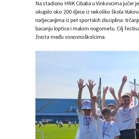
Na stadionu HNK Cibalia u Vinkovcima jučer je
okupilo oko 200 djece iz nekoliko škola Vukov
natjecanjima iz pet sportskih disciplina: trčan
bacanju loptice i malom nogometu. Cilj festiva
života među osnovnoškolcima.