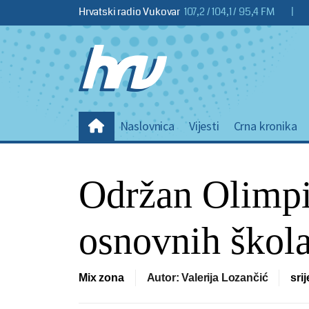
Hrvatski radio Vukovar
107,2 / 104,1 / 95,4 FM
|
Naslovnica
Vijesti
Crna kronika
Održan Olimpij
osnovnih škol
Mix zona
Autor: Valerija Lozančić
sri