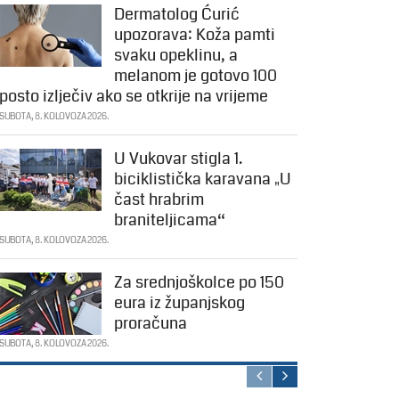
Dermatolog Ćurić
upozorava: Koža pamti
svaku opeklinu, a
melanom je gotovo 100
posto izlječiv ako se otkrije na vrijeme
SUBOTA, 8. KOLOVOZA 2026.
U Vukovar stigla 1.
biciklistička karavana „U
čast hrabrim
braniteljicama“
SUBOTA, 8. KOLOVOZA 2026.
Za srednjoškolce po 150
eura iz županjskog
proračuna
SUBOTA, 8. KOLOVOZA 2026.