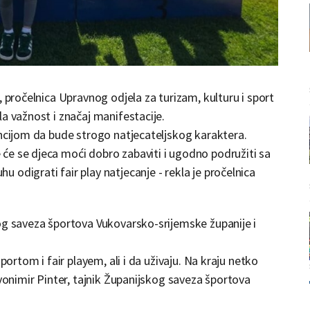
, pročelnica Upravnog odjela za turizam, kulturu i sport
a važnost i značaj manifestacije.
encijom da bude strogo natjecateljskog karaktera.
će se djeca moći dobro zabaviti i ugodno podružiti sa
odigrati fair play natjecanje - rekla je pročelnica
og saveza športova Vukovarsko-srijemske županije i
portom i fair playem, ali i da uživaju. Na kraju netko
Zvonimir Pinter, tajnik Županijskog saveza športova