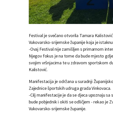
Festival je svečano otvorila Tamara Kalistović
Vukovarsko-srijemske županije koja je istaknul
-Ovaj Festival nije zamišljen s primarnom int
Njegov fokus je na tome da bude mjesto gdje 
svojim vršnjacima te u zdravom sportskom duhu 
Kalistović.
Manifestacija je održana u suradnji Županijsk
Zajednice športskih udruga grada Vinkovaca.
-Cilj manifestacije je da se djeca upoznaju sa s
bude pobjednik i okiti se odličjem - rekao je 
Vukovarsko-srijemske županije.