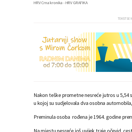
HRV Crna kronika - HRV GRAFIKA
Nakon teške prometne nesreće jutros u 5,54 s
u kojoj su sudjelovala dva osobna automobila, 
Preminula osoba rođena je 1964. godine premi
Na mjestu nesreće još uvijek traje očevid, ces