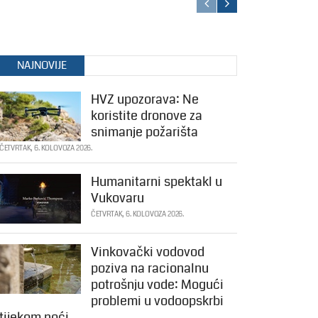
NAJNOVIJE
HVZ upozorava: Ne
koristite dronove za
snimanje požarišta
ČETVRTAK, 6. KOLOVOZA 2026.
Humanitarni spektakl u
Vukovaru
ČETVRTAK, 6. KOLOVOZA 2026.
Vinkovački vodovod
poziva na racionalnu
potrošnju vode: Mogući
problemi u vodoopskrbi
tijekom noći