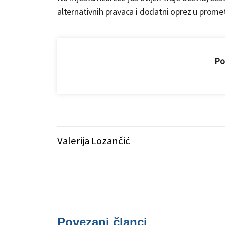
alternativnih pravaca i dodatni oprez u prome
Pod
Valerija Lozančić
Povezani članci