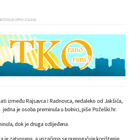
ati između Rajsavca i Radnovca, nedaleko od Jakšića,
jedna je osoba preminula u bolnici, piše Požeški.hr.
nula, dok je druga ozlijeđena.
ta je zatvorena, a vozačima se preporučuje korištenje