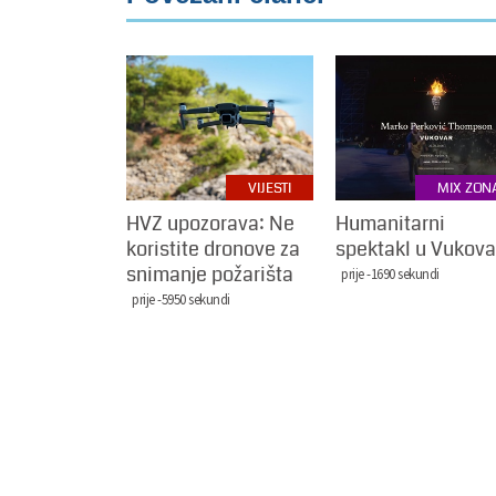
VIJESTI
MIX ZON
HVZ upozorava: Ne
Humanitarni
koristite dronove za
spektakl u Vukova
snimanje požarišta
prije -1690 sekundi
prije -5950 sekundi