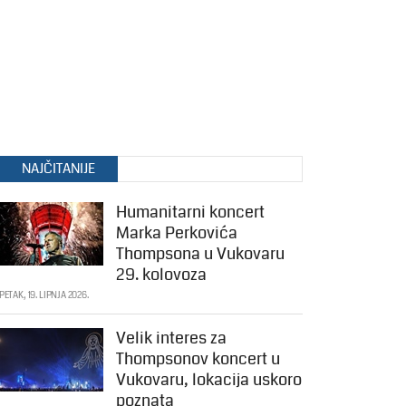
NAJČITANIJE
Humanitarni koncert
Marka Perkovića
Thompsona u Vukovaru
29. kolovoza
PETAK, 19. LIPNJA 2026.
Velik interes za
Thompsonov koncert u
Vukovaru, lokacija uskoro
poznata