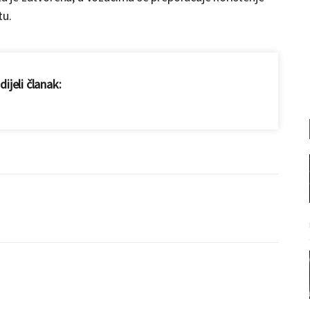
tu.
ijeli članak: