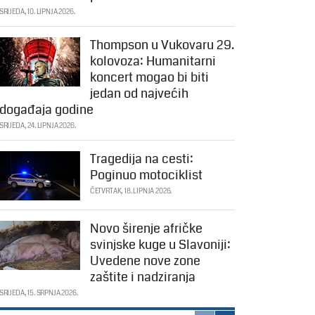
SRIJEDA, 10. LIPNJA 2026.
Thompson u Vukovaru 29.
kolovoza: Humanitarni
koncert mogao bi biti
jedan od najvećih
događaja godine
SRIJEDA, 24. LIPNJA 2026.
Tragedija na cesti:
Poginuo motociklist
ČETVRTAK, 18. LIPNJA 2026.
Novo širenje afričke
svinjske kuge u Slavoniji:
Uvedene nove zone
zaštite i nadziranja
SRIJEDA, 15. SRPNJA 2026.