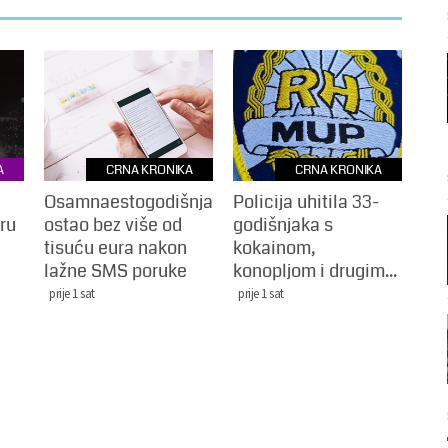
A
CRNA KRONIKA
CRNA KRONIKA
Osamnaestogodišnjak
Policija uhitila 33-
ru
ostao bez više od
godišnjaka s
tisuću eura nakon
kokainom,
lažne SMS poruke
konopljom i drugim...
prije 1 sat
prije 1 sat