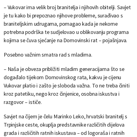
– Vukovar ima velik broj branitelja i njihovih obitelji. Savjet
je tu kako bi prepoznao njihove probleme, surađivao s
braniteljskim udrugama, pomagao kada je nekome
potrebna podrška te sudjelovao u oblikovanju programa
kojima se čuva sjećanje na Domovinski rat – pojašnjava.
Posebno važnim smatra rad s mladima.
– Naša je obveza približiti mladim generacijama što se
događalo tijekom Domovinskog rata, kakvu je cijenu
Vukovar platio i zašto je sloboda važna. To ne treba činiti
kroz patetiku, nego kroz činjenice, osobna iskustva i
razgovor – ističe.
Savjet na čijem je čelu Marinko Leko, hrvatski branitelj s
Trpinjske ceste, okuplja predstavnike različitih dijelova
grada i različitih ratnih iskustava – od logoraša i ratnih