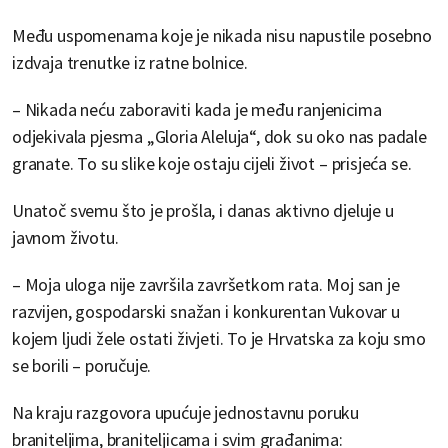
Među uspomenama koje je nikada nisu napustile posebno
izdvaja trenutke iz ratne bolnice.
– Nikada neću zaboraviti kada je među ranjenicima
odjekivala pjesma „Gloria Aleluja“, dok su oko nas padale
granate. To su slike koje ostaju cijeli život – prisjeća se.
Unatoč svemu što je prošla, i danas aktivno djeluje u
javnom životu.
– Moja uloga nije završila završetkom rata. Moj san je
razvijen, gospodarski snažan i konkurentan Vukovar u
kojem ljudi žele ostati živjeti. To je Hrvatska za koju smo
se borili – poručuje.
Na kraju razgovora upućuje jednostavnu poruku
braniteljima, braniteljicama i svim građanima: