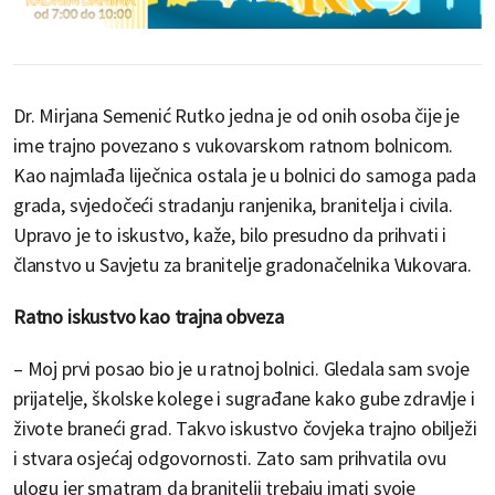
Dr. Mirjana Semenić Rutko jedna je od onih osoba čije je
ime trajno povezano s vukovarskom ratnom bolnicom.
Kao najmlađa liječnica ostala je u bolnici do samoga pada
grada, svjedočeći stradanju ranjenika, branitelja i civila.
Upravo je to iskustvo, kaže, bilo presudno da prihvati i
članstvo u Savjetu za branitelje gradonačelnika Vukovara.
Ratno iskustvo kao trajna obveza
– Moj prvi posao bio je u ratnoj bolnici. Gledala sam svoje
prijatelje, školske kolege i sugrađane kako gube zdravlje i
živote braneći grad. Takvo iskustvo čovjeka trajno obilježi
i stvara osjećaj odgovornosti. Zato sam prihvatila ovu
ulogu jer smatram da branitelji trebaju imati svoje