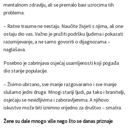
mentalnom zdravlju, ali se premalo bavi uzrocima tih
problema.
– Ratne traume ne nestaju. Naučite živjeti s njima, ali one
ostaju dio vas. Važno je pružiti podršku ljudima i pokazati
razumijevanje, a ne samo govoriti o dijagnozama –
naglašava.
Posebno je zabrinjava osjećaj usamljenosti koji pogađa
dio starije populacije.
– Živimo ubrzano, sve manje razgovaramo i sve manje
slušamo jedni druge. Mnogi stariji ljudi, pa tako i branitelji,
osjećaju se nevidljivima i zaboravljenima. A njihovo
iskustvo može biti iznimno vrijedno za društvo – smatra.
Žene su dale mnogo više nego što se danas priznaje