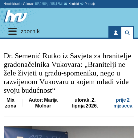
Hrvatski radio Vukovar
107,2 / 104,1 / 95,4 FM
|
Kontakt
Prodaja
Izbornik
Dr. Semenić Rutko iz Savjeta za branitelje
gradonačelnika Vukovara: „Branitelji ne
žele živjeti u gradu-spomeniku, nego u
razvijenom Vukovaru u kojem mladi vide
svoju budućnost“
Mix
Autor: Marija
utorak, 2.
prije 2
zona
Molnar
lipnja 2026.
mjeseca