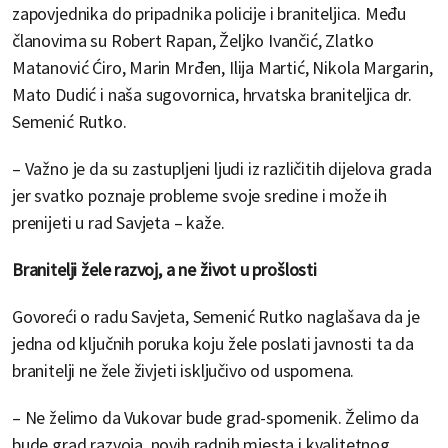
zapovjednika do pripadnika policije i braniteljica. Među
članovima su Robert Rapan, Željko Ivančić, Zlatko
Matanović Ćiro, Marin Mrđen, Ilija Martić, Nikola Margarin,
Mato Dudić i naša sugovornica, hrvatska braniteljica dr.
Semenić Rutko.
– Važno je da su zastupljeni ljudi iz različitih dijelova grada
jer svatko poznaje probleme svoje sredine i može ih
prenijeti u rad Savjeta – kaže.
Branitelji žele razvoj, a ne život u prošlosti
Govoreći o radu Savjeta, Semenić Rutko naglašava da je
jedna od ključnih poruka koju žele poslati javnosti ta da
branitelji ne žele živjeti isključivo od uspomena.
– Ne želimo da Vukovar bude grad-spomenik. Želimo da
bude grad razvoja, novih radnih mjesta i kvalitetnog