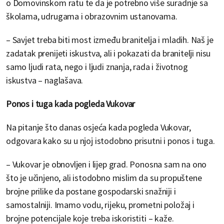
o Domovinskom ratu te da je potrebno više suradnje sa
školama, udrugama i obrazovnim ustanovama.
– Savjet treba biti most između branitelja i mladih. Naš je
zadatak prenijeti iskustva, ali i pokazati da branitelji nisu
samo ljudi rata, nego i ljudi znanja, rada i životnog
iskustva – naglašava.
Ponos i tuga kada pogleda Vukovar
Na pitanje što danas osjeća kada pogleda Vukovar,
odgovara kako su u njoj istodobno prisutni i ponos i tuga.
– Vukovar je obnovljen i lijep grad. Ponosna sam na ono
što je učinjeno, ali istodobno mislim da su propuštene
brojne prilike da postane gospodarski snažniji i
samostalniji. Imamo vodu, rijeku, prometni položaj i
brojne potencijale koje treba iskoristiti – kaže.