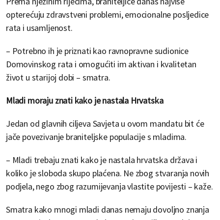
Prema njezinim riječima, braniteljice danas najviše
opterećuju zdravstveni problemi, emocionalne posljedice
rata i usamljenost.
– Potrebno ih je priznati kao ravnopravne sudionice
Domovinskog rata i omogućiti im aktivan i kvalitetan
život u starijoj dobi – smatra.
Mladi moraju znati kako je nastala Hrvatska
Jedan od glavnih ciljeva Savjeta u ovom mandatu bit će
jače povezivanje braniteljske populacije s mladima.
– Mladi trebaju znati kako je nastala hrvatska država i
koliko je sloboda skupo plaćena. Ne zbog stvaranja novih
podjela, nego zbog razumijevanja vlastite povijesti – kaže.
Smatra kako mnogi mladi danas nemaju dovoljno znanja