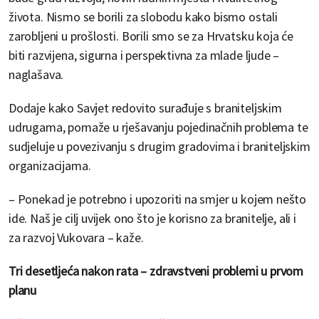
života. Nismo se borili za slobodu kako bismo ostali
zarobljeni u prošlosti. Borili smo se za Hrvatsku koja će
biti razvijena, sigurna i perspektivna za mlade ljude –
naglašava.
Dodaje kako Savjet redovito surađuje s braniteljskim
udrugama, pomaže u rješavanju pojedinačnih problema te
sudjeluje u povezivanju s drugim gradovima i braniteljskim
organizacijama.
– Ponekad je potrebno i upozoriti na smjer u kojem nešto
ide. Naš je cilj uvijek ono što je korisno za branitelje, ali i
za razvoj Vukovara – kaže.
Tri desetljeća nakon rata – zdravstveni problemi u prvom
planu