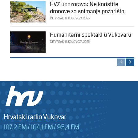
HVZ upozorava: Ne koristite
dronove za snimanje požarišta
ČETVRTAK, 6. KOLOVOZA 2026.
Humanitarni spektakl u Vukovaru
ČETVRTAK, 6. KOLOVOZA 2026.
Hrvatski radio Vukovar
107,2 FM / 104,1 FM / 95,4 FM