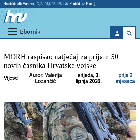
Hrvatski radio Vukovar
107,2 / 104,1 / 95,4 FM
|
Kontakt
Prodaja
Izbornik
MORH raspisao natječaj za prijam 50
novih časnika Hrvatske vojske
Autor: Valerija
srijeda, 3.
prije 2
Vijesti
Lozančić
lipnja 2026.
mjeseca