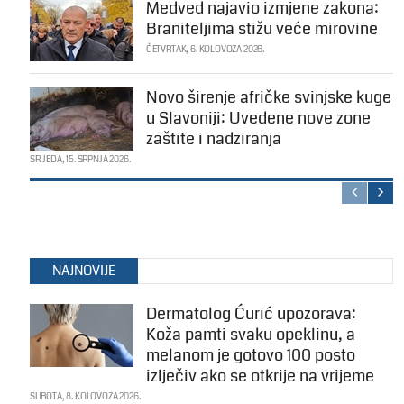
Medved najavio izmjene zakona:
Braniteljima stižu veće mirovine
ČETVRTAK, 6. KOLOVOZA 2026.
Novo širenje afričke svinjske kuge
u Slavoniji: Uvedene nove zone
zaštite i nadziranja
SRIJEDA, 15. SRPNJA 2026.
NAJNOVIJE
Dermatolog Ćurić upozorava:
Koža pamti svaku opeklinu, a
melanom je gotovo 100 posto
izlječiv ako se otkrije na vrijeme
SUBOTA, 8. KOLOVOZA 2026.