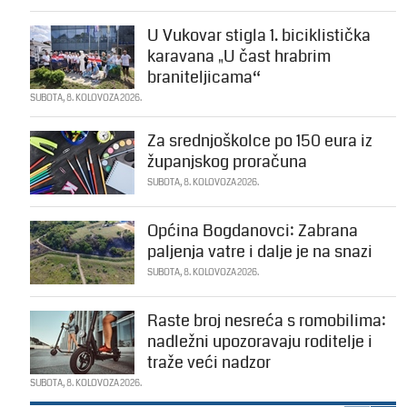
U Vukovar stigla 1. biciklistička
karavana „U čast hrabrim
braniteljicama“
SUBOTA, 8. KOLOVOZA 2026.
Za srednjoškolce po 150 eura iz
županjskog proračuna
SUBOTA, 8. KOLOVOZA 2026.
Općina Bogdanovci: Zabrana
paljenja vatre i dalje je na snazi
SUBOTA, 8. KOLOVOZA 2026.
Raste broj nesreća s romobilima:
nadležni upozoravaju roditelje i
traže veći nadzor
SUBOTA, 8. KOLOVOZA 2026.