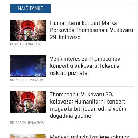
NAJČITANIJE
Humanitarni koncert Marka
Perkovića Thompsona u Vukovaru
29. kolovoza
PETAK, 19. LIPNJA 2026.
Velik interes za Thompsonov
koncert u Vukovaru, lokacija
uskoro poznata
SRIJEDA, 10. LIPNJA 2026.
Thompson u Vukovaru 29.
kolovoza: Humanitarni koncert
mogao bi biti jedan od najvećih
događaja godine
SRIJEDA, 24. LIPNJA 2026.
Medved najavio izmjene zakona: