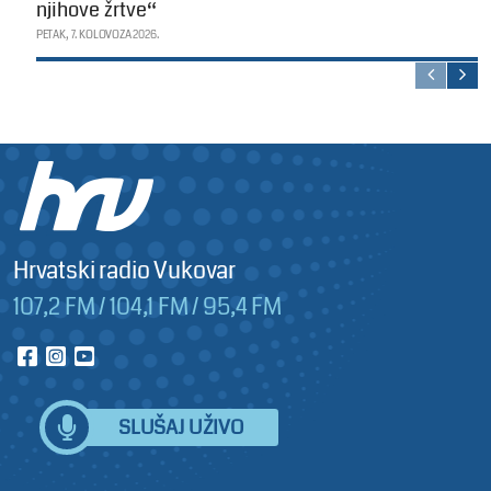
njihove žrtve“
PETAK, 7. KOLOVOZA 2026.
Hrvatski radio Vukovar
107,2 FM / 104,1 FM / 95,4 FM
SLUŠAJ UŽIVO