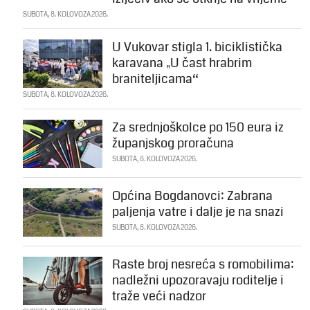
SUBOTA, 8. KOLOVOZA 2026.
U Vukovar stigla 1. biciklistička
karavana „U čast hrabrim
braniteljicama“
SUBOTA, 8. KOLOVOZA 2026.
Za srednjoškolce po 150 eura iz
županjskog proračuna
SUBOTA, 8. KOLOVOZA 2026.
Općina Bogdanovci: Zabrana
paljenja vatre i dalje je na snazi
SUBOTA, 8. KOLOVOZA 2026.
Raste broj nesreća s romobilima:
nadležni upozoravaju roditelje i
traže veći nadzor