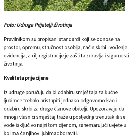
Foto: Udruga Prijatelji životinja
Pravilnikom su propisani standardi koji se odnose na
prostor, opremu, stručnost osoblja, način skrbi i vođenje
evidencija, a cilj registracije je zaštita zdravlja i sigurnosti
životinja.
Kvaliteta prije cijene
Iz udruge poručuju da bi odabiru smještaja za kućne
ljubimce trebalo pristupiti jednako odgovorno kao i
odabiru skrbi za druge članove obitelji. Upozoravaju da
mnogi vlasnici smještaj traže u posljednji trenutak ili se
vode isključivo najnižom cijenom, zanemarujući uvjete u
kojima će njihov ljubimac boraviti.