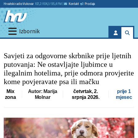
Hrvatski radio Vukovar
107,2 / 104,1 / 95,4 FM
|
Kontakt
Prodaja
Izbornik
Savjeti za odgovorne skrbnike prije ljetnih
putovanja: Ne ostavljajte ljubimce u
ilegalnim hotelima, prije odmora provjerite
kome povjeravate psa ili mačku
Mix
Autor: Marija
četvrtak, 2.
prije 1
zona
Molnar
srpnja 2026.
mjesec