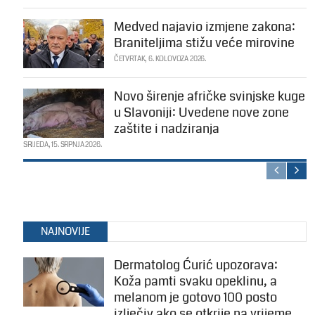
Medved najavio izmjene zakona:
Braniteljima stižu veće mirovine
ČETVRTAK, 6. KOLOVOZA 2026.
Novo širenje afričke svinjske kuge
u Slavoniji: Uvedene nove zone
zaštite i nadziranja
SRIJEDA, 15. SRPNJA 2026.
NAJNOVIJE
Dermatolog Ćurić upozorava:
Koža pamti svaku opeklinu, a
melanom je gotovo 100 posto
izlječiv ako se otkrije na vrijeme