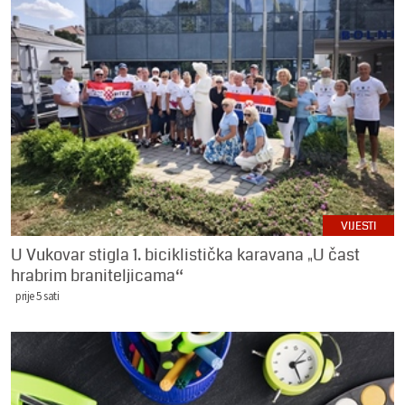
VIJESTI
U Vukovar stigla 1. biciklistička karavana „U čast
hrabrim braniteljicama“
prije 5 sati