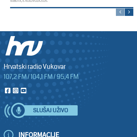
SUBOTA, 8. KOLOVOZA 2026.
Hrvatski radio Vukovar
107,2 FM / 104,1 FM / 95,4 FM
SLUŠAJ UŽIVO
INFORMACIJE