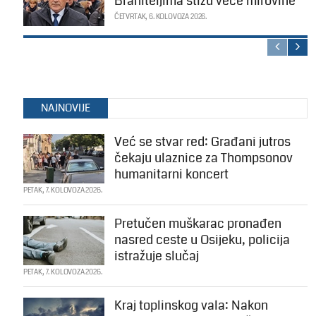
Braniteljima stižu veće mirovine
ČETVRTAK, 6. KOLOVOZA 2026.
NAJNOVIJE
Već se stvar red: Građani jutros
čekaju ulaznice za Thompsonov
humanitarni koncert
PETAK, 7. KOLOVOZA 2026.
Pretučen muškarac pronađen
nasred ceste u Osijeku, policija
istražuje slučaj
PETAK, 7. KOLOVOZA 2026.
Kraj toplinskog vala: Nakon