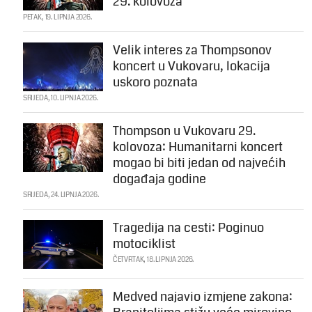
29. kolovoza
PETAK, 19. LIPNJA 2026.
Velik interes za Thompsonov
koncert u Vukovaru, lokacija
uskoro poznata
SRIJEDA, 10. LIPNJA 2026.
Thompson u Vukovaru 29.
kolovoza: Humanitarni koncert
mogao bi biti jedan od najvećih
događaja godine
SRIJEDA, 24. LIPNJA 2026.
Tragedija na cesti: Poginuo
motociklist
ČETVRTAK, 18. LIPNJA 2026.
Medved najavio izmjene zakona: