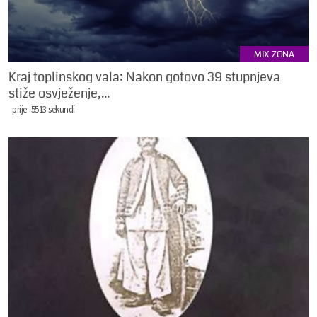
MIX ZONA
Kraj toplinskog vala: Nakon gotovo 39 stupnjeva
stiže osvježenje,...
prije -5513 sekundi