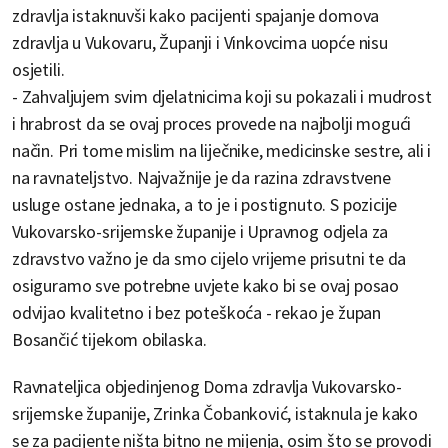
zdravlja istaknuvši kako pacijenti spajanje domova
zdravlja u Vukovaru, Županji i Vinkovcima uopće nisu
osjetili.
- Zahvaljujem svim djelatnicima koji su pokazali i mudrost
i hrabrost da se ovaj proces provede na najbolji mogući
način. Pri tome mislim na liječnike, medicinske sestre, ali i
na ravnateljstvo. Najvažnije je da razina zdravstvene
usluge ostane jednaka, a to je i postignuto. S pozicije
Vukovarsko-srijemske županije i Upravnog odjela za
zdravstvo važno je da smo cijelo vrijeme prisutni te da
osiguramo sve potrebne uvjete kako bi se ovaj posao
odvijao kvalitetno i bez poteškoća - rekao je župan
Bosančić tijekom obilaska.
Ravnateljica objedinjenog Doma zdravlja Vukovarsko-
srijemske županije, Zrinka Čobanković, istaknula je kako
se za pacijente ništa bitno ne mijenja, osim što se provodi