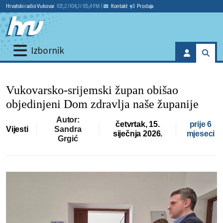
Hrvatski radio Vukovar
107,2 / 104,1 / 95,4 FM
|
Kontakt
Prodaja
Izbornik
Vukovarsko-srijemski župan obišao
objedinjeni Dom zdravlja naše županije
Autor:
četvrtak, 15.
prije 6
Vijesti
Sandra
siječnja 2026.
mjeseci
Grgić