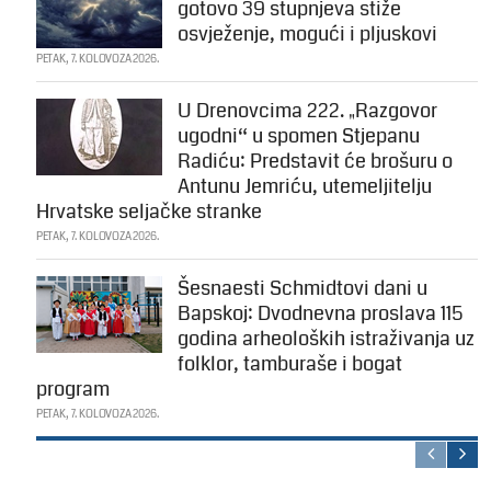
gotovo 39 stupnjeva stiže
osvježenje, mogući i pljuskovi
PETAK, 7. KOLOVOZA 2026.
U Drenovcima 222. „Razgovor
ugodni“ u spomen Stjepanu
Radiću: Predstavit će brošuru o
Antunu Jemriću, utemeljitelju
Hrvatske seljačke stranke
PETAK, 7. KOLOVOZA 2026.
Šesnaesti Schmidtovi dani u
Bapskoj: Dvodnevna proslava 115
godina arheoloških istraživanja uz
folklor, tamburaše i bogat
program
PETAK, 7. KOLOVOZA 2026.