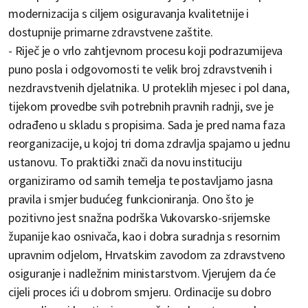
modernizacija s ciljem osiguravanja kvalitetnije i
dostupnije primarne zdravstvene zaštite.
- Riječ je o vrlo zahtjevnom procesu koji podrazumijeva
puno posla i odgovornosti te velik broj zdravstvenih i
nezdravstvenih djelatnika. U proteklih mjesec i pol dana,
tijekom provedbe svih potrebnih pravnih radnji, sve je
odrađeno u skladu s propisima. Sada je pred nama faza
reorganizacije, u kojoj tri doma zdravlja spajamo u jednu
ustanovu. To praktički znači da novu instituciju
organiziramo od samih temelja te postavljamo jasna
pravila i smjer budućeg funkcioniranja. Ono što je
pozitivno jest snažna podrška Vukovarsko-srijemske
županije kao osnivača, kao i dobra suradnja s resornim
upravnim odjelom, Hrvatskim zavodom za zdravstveno
osiguranje i nadležnim ministarstvom. Vjerujem da će
cijeli proces ići u dobrom smjeru. Ordinacije su dobro