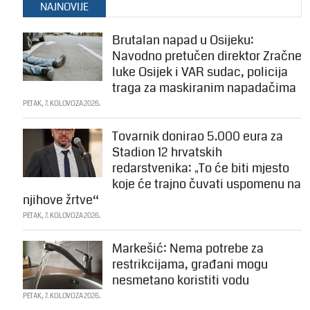
NAJNOVIJE
Brutalan napad u Osijeku:
Navodno pretučen direktor Zračne
luke Osijek i VAR sudac, policija
traga za maskiranim napadačima
PETAK, 7. KOLOVOZA 2026.
Tovarnik donirao 5.000 eura za
Stadion 12 hrvatskih
redarstvenika: „To će biti mjesto
koje će trajno čuvati uspomenu na
njihove žrtve“
PETAK, 7. KOLOVOZA 2026.
Markešić: Nema potrebe za
restrikcijama, građani mogu
nesmetano koristiti vodu
PETAK, 7. KOLOVOZA 2026.