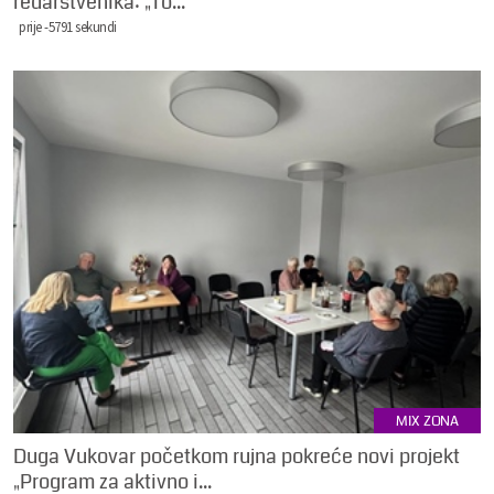
redarstvenika: „To...
prije -5791 sekundi
MIX ZONA
Duga Vukovar početkom rujna pokreće novi projekt
„Program za aktivno i...