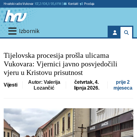
Hrvatski radio Vukovar
107,2 / 104,1 / 95,4 FM
|
Kontakt
Prodaja
Izbornik
Tijelovska procesija prošla ulicama
Vukovara: Vjernici javno posvjedočili
vjeru u Kristovu prisutnost
Autor: Valerija
četvrtak, 4.
prije 2
Vijesti
Lozančić
lipnja 2026.
mjeseca